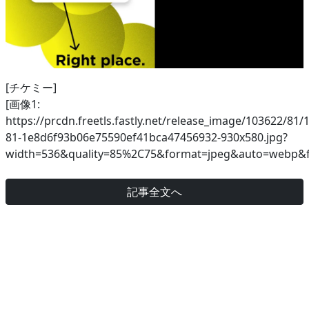
[チケミー]
[画像1:
https://prcdn.freetls.fastly.net/release_image/103622/81/
81-1e8d6f93b06e75590ef41bca47456932-930x580.jpg?
width=536&quality=85%2C75&format=jpeg&auto=webp&f
記事全文へ