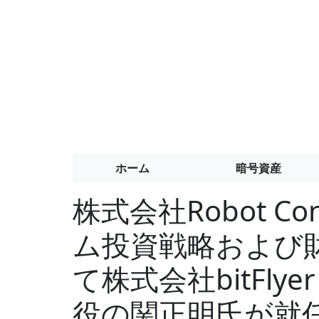
ホーム
暗号資産
株式会社Robot Co
ム投資戦略および
て株式会社bitFlye
役の関正明氏が就