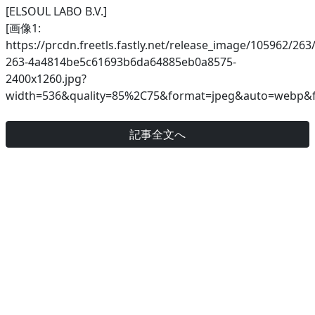
[ELSOUL LABO B.V.]
[画像1:
https://prcdn.freetls.fastly.net/release_image/105962/263
263-4a4814be5c61693b6da64885eb0a8575-
2400x1260.jpg?
width=536&quality=85%2C75&format=jpeg&auto=webp&fi
記事全文へ