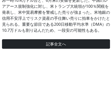
み一時10.4万ドル台と、6月来の安値を更新した。中国のレ
アアース規制強化に対し、米トランプ大統領が100％関税を
発表し、米中貿易摩擦を警戒した売りが強まった。米地銀の
信用不安浮上でリスク資産の手仕舞い売りに拍車をかけたと
見られる。重要な節目である200日移動平均水準（DMA）の
10.7万ドルも割り込んだため、一段安の可能性もある。
記事全文へ