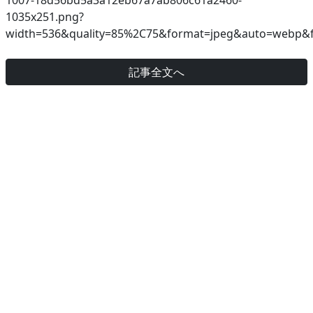
1007-18d56bd5a3a12eb67a7ab806c61a2460-
1035x251.png?
width=536&quality=85%2C75&format=jpeg&auto=webp&fi
記事全文へ