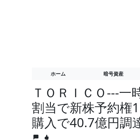
ホーム
暗号資産
ＴＯＲＩＣＯ---
割当で新株予約権1
購入で40.7億円調