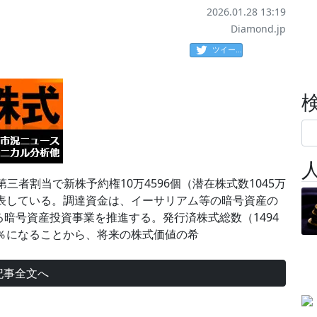
2026.01.28 13:19
Diamond.jp
ツイート
安。第三者割当で新株予約権10万4596個（潜在株式数1045万
と発表している。調達資金は、イーサリアム等の暗号資産の
暗号資産投資事業を推進する。発行済株式総数（1494
.0％になることから、将来の株式価値の希
記事全文へ