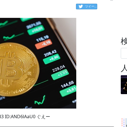
ツイート
83 ID:AND6lAaU0 ぐえー