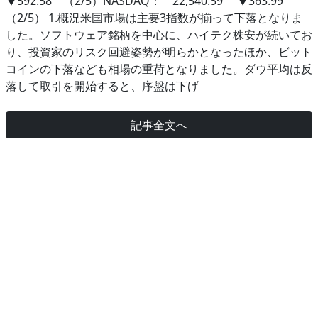
▼592.58 （2/5）NASDAQ： 22,540.59 ▼363.99
（2/5） 1.概況米国市場は主要3指数が揃って下落となりま
した。ソフトウェア銘柄を中心に、ハイテク株安が続いてお
り、投資家のリスク回避姿勢が明らかとなったほか、ビット
コインの下落なども相場の重荷となりました。ダウ平均は反
落して取引を開始すると、序盤は下げ
記事全文へ