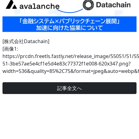
[株式会社Datachain]
[画像1:
https://prcdn.freetls.fastly.net/release_image/55051/51/5
51-3be57ae5e4cf1e5d4e83c77372f1e008-620x347.png?
width=536&quality=85%2C75&format=jpeg&auto=webp&fi
記事全文へ