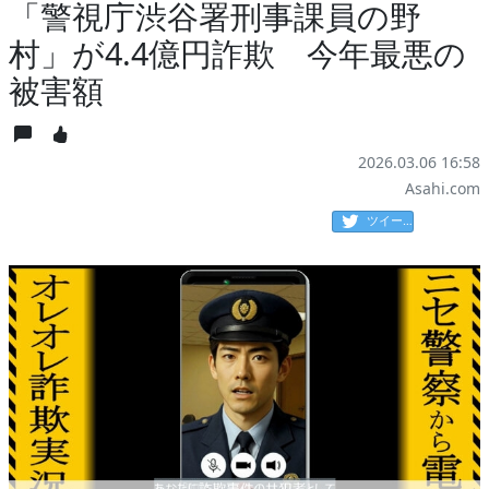
「警視庁渋谷署刑事課員の野
村」が4.4億円詐欺 今年最悪の
被害額
2026.03.06 16:58
Asahi.com
ツイート