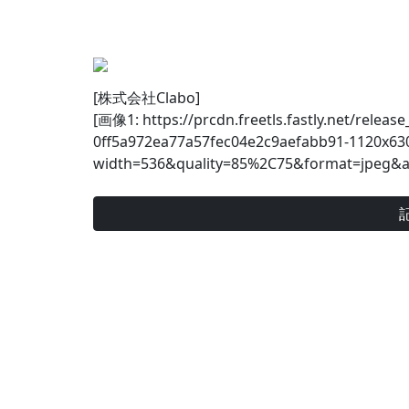
[株式会社Clabo]
[画像1: https://prcdn.freetls.fastly.net/relea
0ff5a972ea77a57fec04e2c9aefabb91-1120x63
width=536&quality=85%2C75&format=jpeg&a