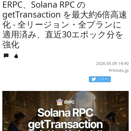
ERPC、Solana RPC の
getTransaction を最大約6倍高速
化 - 全リージョン・全プランに
適用済み、直近30エポック分を
強化
2026.05.09 14:40
Prtimes.jp
ツイート