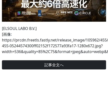
[ELSOUL LABO B.V.]
[画像:
https://prcdn.freetls.fastly.net/release_image/105962/455
455-05244574300ff02152f172577a93fa17-1280x672.jpg?
width=536&quality=85%2C75&format=jpeg&auto=webp&fi
記事全文へ