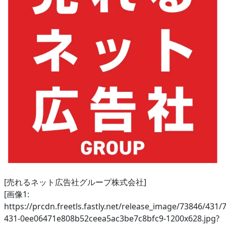
[売れるネット広告社グループ株式会社]
[画像1:
https://prcdn.freetls.fastly.net/release_image/73846/431/
431-0ee06471e808b52ceea5ac3be7c8bfc9-1200x628.jpg?