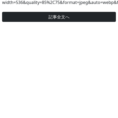
width=536&quality=85%2C75&format=jpeg&auto=webp&fi
記事全文へ