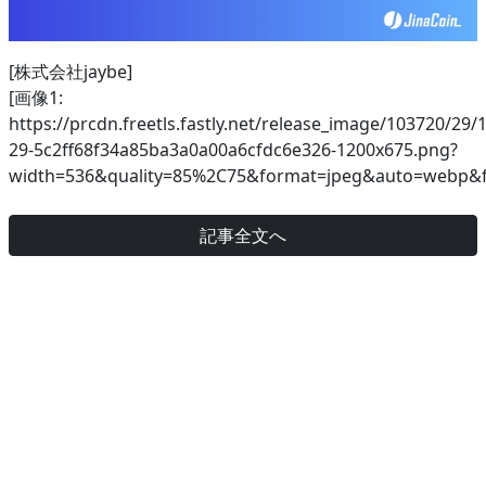
[株式会社jaybe]
[画像1:
https://prcdn.freetls.fastly.net/release_image/103720/29/
29-5c2ff68f34a85ba3a0a00a6cfdc6e326-1200x675.png?
width=536&quality=85%2C75&format=jpeg&auto=webp&fi
記事全文へ