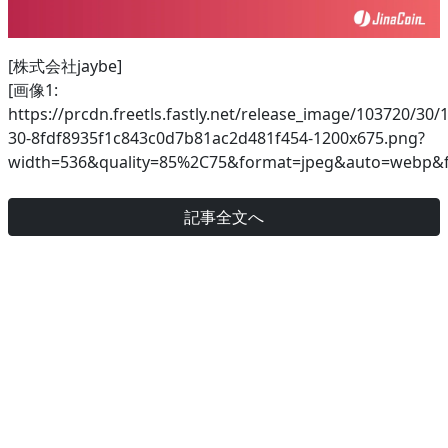
[株式会社jaybe]
[画像1:
https://prcdn.freetls.fastly.net/release_image/103720/30/
30-8fdf8935f1c843c0d7b81ac2d481f454-1200x675.png?
width=536&quality=85%2C75&format=jpeg&auto=webp&fi
記事全文へ