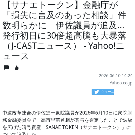
【サナエトークン】金融庁が
「損失に言及のあった相談」件
数明らかに 伊佐議員が追及...
発行初日に30倍超高騰も大暴落
（J-CASTニュース） - Yahoo!ニ
ュース
2026.06.10 14:24
Yahoo.co.jp
ツイート
中道改革連合の伊佐進一衆院議員が2026年6月10日に衆院財
務金融委員会で、高市早苗首相が関与を否定したことで波紋
を広げた暗号資産「SANAE TOKEN（サナエトークン）」に
ついて追及した。