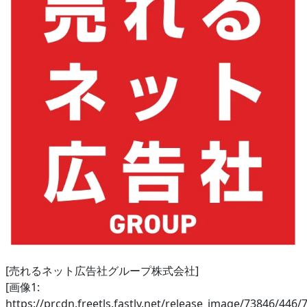
[売れるネット広告社グループ株式会社]
[画像1:
https://prcdn.freetls.fastly.net/release_image/73846/446/