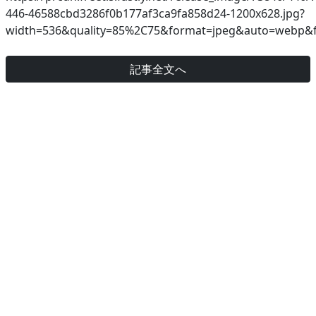
446-46588cbd3286f0b177af3ca9fa858d24-1200x628.jpg?
width=536&quality=85%2C75&format=jpeg&auto=webp&fi
記事全文へ