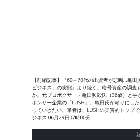
【前編記事】『60～70代の出資者が悲鳴…亀
ビジネス」の実態』より続く。暗号資産の調査
か。元プロボクサー・亀田興毅氏（36歳）と手
ポンサー企業の「LUSH」。亀田氏が頼りにし
っていきたい。筆者は、LUSHの実質的トップ
ジネス 06月29日07時00分