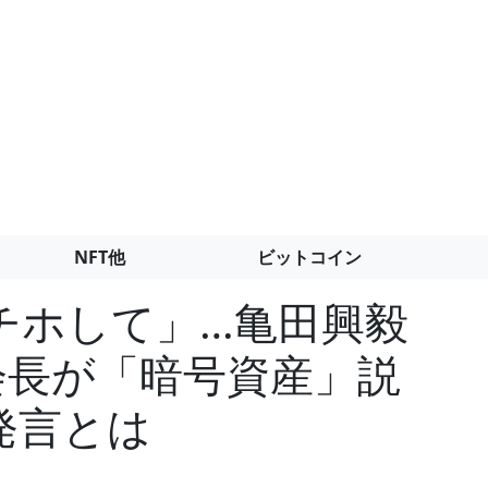
NFT他
ビットコイン
チホして」…亀田興毅
会長が「暗号資産」説
発言とは