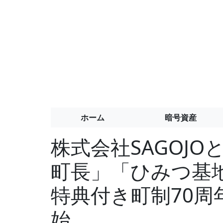
ホーム
暗号資産
株式会社SAGOJ
町長」「ひみつ基
特典付き町制70周
始