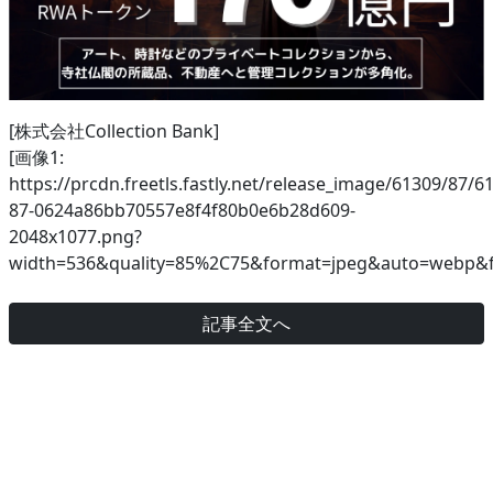
[株式会社Collection Bank]
[画像1:
https://prcdn.freetls.fastly.net/release_image/61309/87/6
87-0624a86bb70557e8f4f80b0e6b28d609-
2048x1077.png?
width=536&quality=85%2C75&format=jpeg&auto=webp&f
記事全文へ