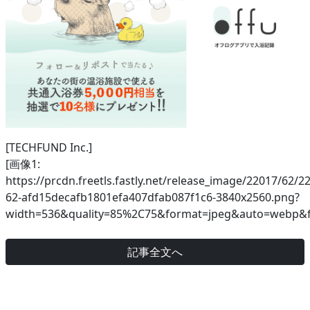
[TECHFUND Inc.]
[画像1:
https://prcdn.freetls.fastly.net/release_image/22017/62/2
62-afd15decafb1801efa407dfab087f1c6-3840x2560.png?
width=536&quality=85%2C75&format=jpeg&auto=webp&f
記事全文へ