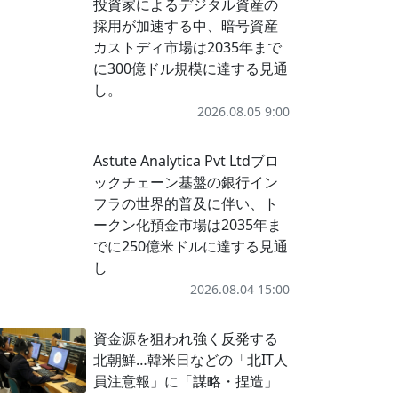
投資家によるデジタル資産の
採用が加速する中、暗号資産
カストディ市場は2035年まで
に300億ドル規模に達する見通
し。
2026.08.05 9:00
Astute Analytica Pvt Ltdブロ
ックチェーン基盤の銀行イン
フラの世界的普及に伴い、ト
ークン化預金市場は2035年ま
でに250億米ドルに達する見通
し
2026.08.04 15:00
資金源を狙われ強く反発する
北朝鮮…韓米日などの「北IT人
員注意報」に「謀略・捏造」