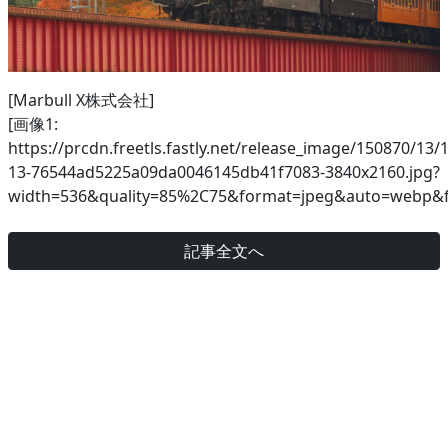
[Marbull X株式会社]
[画像1:
https://prcdn.freetls.fastly.net/release_image/150870/13/
13-76544ad5225a09da0046145db41f7083-3840x2160.jpg?
width=536&quality=85%2C75&format=jpeg&auto=webp&fi
記事全文へ