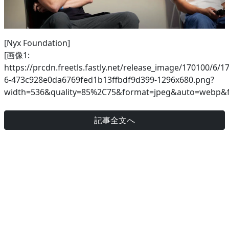
[Nyx Foundation]
[画像1:
https://prcdn.freetls.fastly.net/release_image/170100/6/1
6-473c928e0da6769fed1b13ffbdf9d399-1296x680.png?
width=536&quality=85%2C75&format=jpeg&auto=webp&fi
記事全文へ