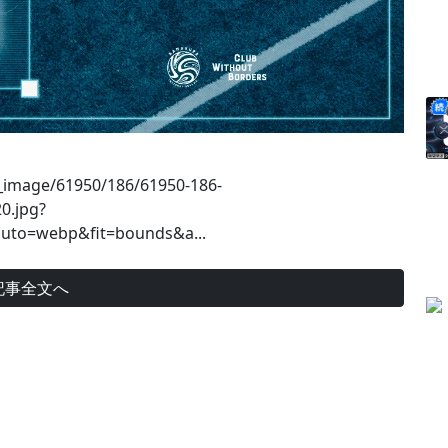
se_image/61950/186/61950-186-
0.jpg?
uto=webp&fit=bounds&a...
記事全文へ