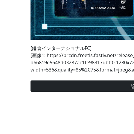
[鎌倉インターナショナルFC]
[画像1: https://prcdn.freetls.fastly.net/relea
d66819e5648d03287ac1fe98317dbff0-1280x72
width=536&quality=85%2C75&format=jpeg&a