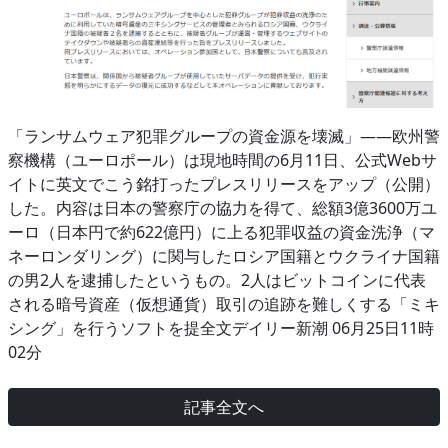
「ランサムウェア犯罪グループの資金源を壊滅」――欧州警
察機構（ユーロポール）は現地時間の6月11日、公式Webサ
イトに英文でこう銘打ったプレスリリースをアップ（公開）
した。内容は日本の警察庁の協力を得て、総額3億3600万ユ
ーロ（日本円で約622億円）に上る犯罪収益の資金洗浄（マ
ネーロンダリング）に関与したロシア国籍とウクライナ国籍
の男2人を逮捕したというもの。2人はビットコインに代表
される暗号資産（仮想通貨）取引の追跡を難しくする「ミキ
シング」を行うソフトを提全文デイリー新潮 06月25日11時
02分
記事全文へ